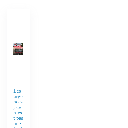
Les
urge
nces
, ce
n’es
t pas
une