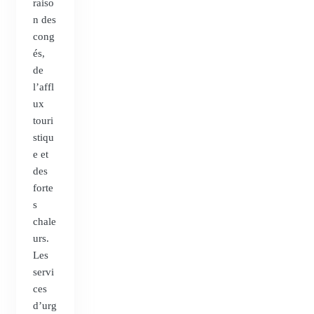
raiso
n des
cong
és,
de
l’affl
ux
touri
stiqu
e et
des
forte
s
chale
urs.
Les
servi
ces
d’urg