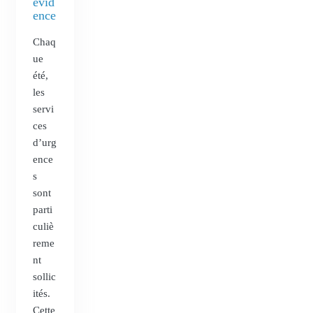
évid
ence
Chaq
ue
été,
les
servi
ces
d’urg
ence
s
sont
parti
culiè
reme
nt
sollic
ités.
Cette