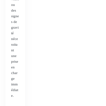
ou
des
signe
s de
gravi
té
néce
ssita
nt
une
prise
en
char
ge
imm
édiat
e.