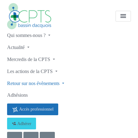
Qui sommes-nous ?
Retour sur les événements
Actualité
Soirée Consultation Fumeur
Mercredis de la CPTS
Accueil
Retour sur les événements
Retour sur les événements
Les actions de la CPTS
Soirée Consultation Fumeur
Retour sur nos évènements
Adhésions
Accès professionnel
Adhérer